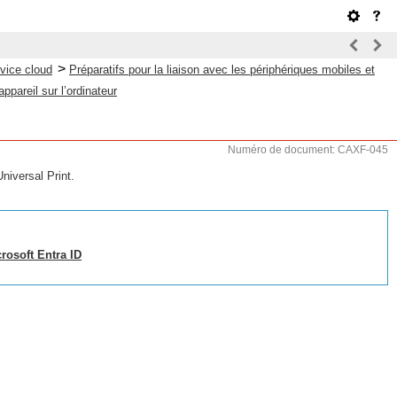
>
rvice cloud
Préparatifs pour la liaison avec les périphériques mobiles et
ppareil sur l’ordinateur
Numéro de document: CAXF-045
Universal Print.
rosoft Entra ID