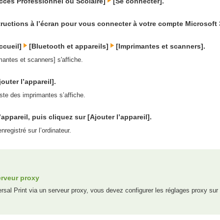
Accès Professionnel ou Scolaire]
[Se connecter].
tructions à l’écran pour vous connecter à votre compte Microsoft 
ccueil]
[Bluetooth et appareils]
[Imprimantes et scanners].
mantes et scanners] s'affiche.
outer l’appareil].
liste des imprimantes s’affiche.
appareil, puis cliquez sur [Ajouter l’appareil].
enregistré sur l’ordinateur.
erveur proxy
ersal Print via un serveur proxy, vous devez configurer les réglages proxy sur