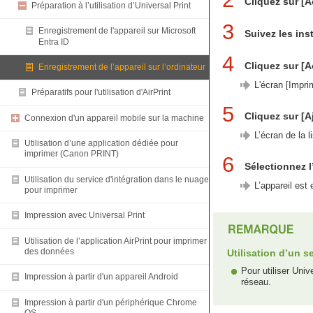
Cliquez sur [
Préparation à l’utilisation d’Universal Print
3
Enregistrement de l'appareil sur Microsoft
Suivez les ins
Entra ID
4
Cliquez sur [A
Enregistrement de l’appareil sur l’ordinateur
L'écran [Impri
Préparatifs pour l'utilisation d'AirPrint
5
Cliquez sur [Aj
Connexion d'un appareil mobile sur la machine
L’écran de la 
Utilisation d’une application dédiée pour
imprimer (Canon PRINT)
6
Sélectionnez l’
Utilisation du service d'intégration dans le nuage
L’appareil est 
pour imprimer
Impression avec Universal Print
Utilisation de l’application AirPrint pour imprimer
des données
Utilisation d’un s
Pour utiliser Univ
Impression à partir d'un appareil Android
réseau.
Impression à partir d'un périphérique Chrome