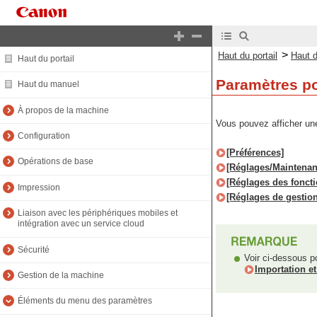
>
Haut du portail
Haut 
Haut du portail
Paramètres po
Haut du manuel
À propos de la machine
Vous pouvez afficher une
Configuration
[Préférences]
Opérations de base
[Réglages/Maintenan
[Réglages des foncti
Impression
[Réglages de gestion
Liaison avec les périphériques mobiles et
intégration avec un service cloud
Sécurité
Voir ci-dessous po
Importation e
Gestion de la machine
Éléments du menu des paramètres