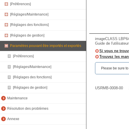
[Préférences]
[Réglages/Maintenance]
[Réglages des fonctions]
[Réglages de gestion]
imageCLASS LBP64
Guide de l'utilisateu
Paramètres pouvant être importés et exportés
Si vous ne trouv
[Préférences]
Trouvez les manu
[Réglages/Maintenance]
Please be sure to r
[Réglages des fonctions]
[Réglages de gestion]
USRMB-0008-00
Maintenance
Résolution des problèmes
Annexe