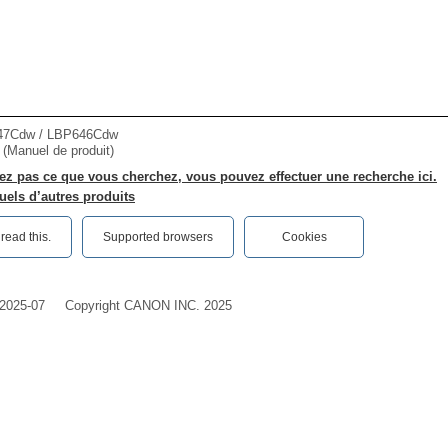
7Cdw / LBP646Cdw
r (Manuel de produit)
ez pas ce que vous cherchez, vous pouvez effectuer une recherche ici.
els d’autres produits
ead this.‎
Supported browsers
Cookies
2025-07
Copyright CANON INC. 2025