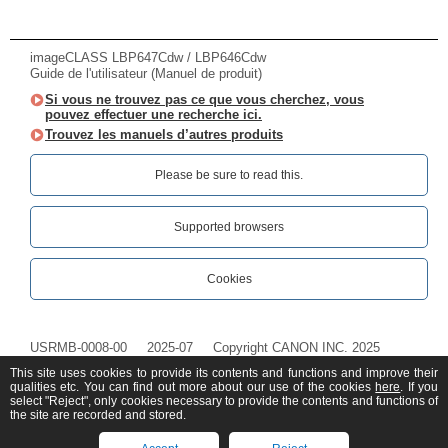
imageCLASS LBP647Cdw / LBP646Cdw
Guide de l'utilisateur (Manuel de produit)
Si vous ne trouvez pas ce que vous cherchez, vous
pouvez effectuer une recherche ici.
Trouvez les manuels d’autres produits
Please be sure to read this.‎
Supported browsers
Cookies
USRMB-0008-00
2025-07
Copyright CANON INC. 2025
This site uses cookies to provide its contents and functions and improve their
qualities etc. You can find out more about our use of the cookies
here
. If you
select "Reject", only cookies necessary to provide the contents and functions of
the site are recorded and stored.