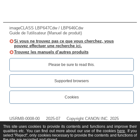
imageCLASS LBP647Cdw / LBP646Cdw
Guide de l'utilisateur (Manuel de produit)
Si vous ne trouvez pas ce que vous cherchez, vous
pouvez effectuer une recherche ici.
Trouvez les manuels d’autres produits
Please be sure to read this.‎
Supported browsers
Cookies
USRMB-0008-00
2025-07
Copyright CANON INC. 2025
This site uses cookies to provide its contents and functions and improve their
qualities etc. You can find out more about our use of the cookies
here
. If you
select "Reject", only cookies necessary to provide the contents and functions of
the site are recorded and stored.