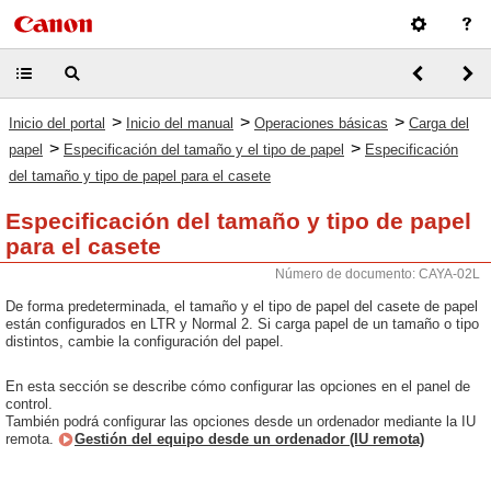
>
>
>
Inicio del portal
Inicio del manual
Operaciones básicas
Carga del
>
>
papel
Especificación del tamaño y el tipo de papel
Especificación
del tamaño y tipo de papel para el casete
Especificación del tamaño y tipo de papel
para el casete
Número de documento: CAYA-02L
De forma predeterminada, el tamaño y el tipo de papel del casete de papel
están configurados en LTR y Normal 2. Si carga papel de un tamaño o tipo
distintos, cambie la configuración del papel.
En esta sección se describe cómo configurar las opciones en el panel de
control.
También podrá configurar las opciones desde un ordenador mediante la IU
remota.
Gestión del equipo desde un ordenador (IU remota)