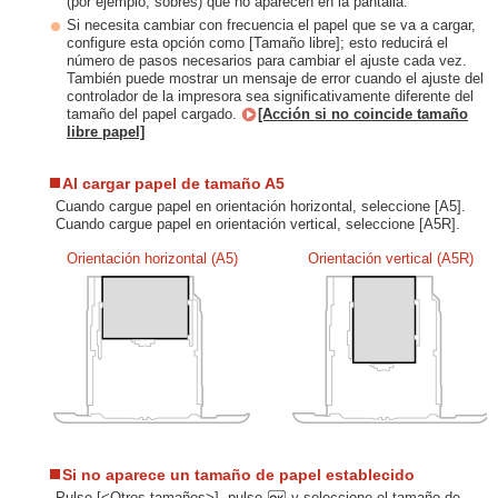
(por ejemplo, sobres) que no aparecen en la pantalla.
Si necesita cambiar con frecuencia el papel que se va a cargar,
configure esta opción como [Tamaño libre]; esto reducirá el
número de pasos necesarios para cambiar el ajuste cada vez.
También puede mostrar un mensaje de error cuando el ajuste del
controlador de la impresora sea significativamente diferente del
tamaño del papel cargado.
[Acción si no coincide tamaño
libre papel]
Al cargar papel de tamaño A5
Cuando cargue papel en orientación horizontal, seleccione [A5].
Cuando cargue papel en orientación vertical, seleccione [A5R].
Orientación horizontal (A5)
Orientación vertical (A5R)
Si no aparece un tamaño de papel establecido
Pulse [<Otros tamaños>], pulse
y seleccione el tamaño de