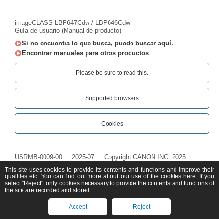
imageCLASS LBP647Cdw / LBP646Cdw
Guía de usuario (Manual de producto)
Si no encuentra lo que busca, puede buscar aquí.
Encontrar manuales para otros productos
Please be sure to read this.‎
Supported browsers
Cookies
USRMB-0009-00
2025-07
Copyright CANON INC. 2025
This site uses cookies to provide its contents and functions and improve their
qualities etc. You can find out more about our use of the cookies
here
. If you
select "Reject", only cookies necessary to provide the contents and functions of
the site are recorded and stored.
Accept
Reject