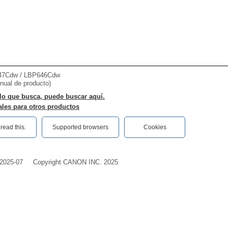
7Cdw / LBP646Cdw
nual de producto)
lo que busca, puede buscar aquí.
les para otros productos
ead this.‎
Supported browsers
Cookies
2025-07
Copyright CANON INC. 2025