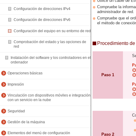
Utilice un cable de Et
Compruebe la informac
Configuración de direcciones IPv4
administrador de red.
Compruebe que el orde
Configuración de direcciones IPv6
el método de conexión
Configuración del equipo en su entorno de red
Comprobación del estado y las opciones de
Procedimiento de 
red
Se
Instalación del software y los controladores en el
ordenador
P
Operaciones básicas
Paso 1
P
Impresión
Vinculación con dispositivos móviles e integración
con un servicio en la nube
Seguridad
Co
Gestión de la máquina
Elementos del menú de configuración
Paso 2