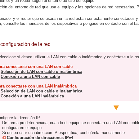
hernet y un router según el entorno de uso del equipo.
ión del entorno de red que usa el equipo y las opciones de red necesarias. P
nador y el router que se usarán en la red están correctamente conectados y fi
, consulte los manuales de los dispositivos o póngase en contacto con el fab
configuración de la red
leccione si desea utilizar la LAN con cable o inalámbrica y conéctese a la re
ara conectarse con una LAN con cable
Selección de LAN con cable o inalámbrica
Conexión a una LAN con cable
ara conectarse con una LAN inalámbrica
Selección de LAN con cable o inalámbrica
Conexión a una LAN inalámbrica
nfigure la dirección IP.
De forma predeterminada, cuando el equipo se conecta a una LAN con cable
configura en el equipo.
Si desea usar una dirección IP específica, configúrela manualmente.
Configuración de direcciones IPv4