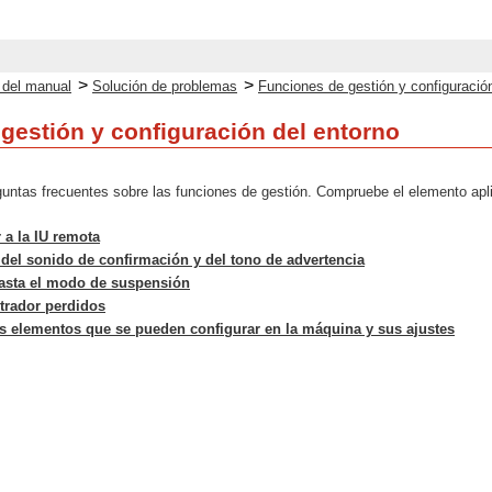
>
>
o del manual
Solución de problemas
Funciones de gestión y configuración
gestión y configuración del entorno
guntas frecuentes sobre las funciones de gestión. Compruebe el elemento apl
 a la IU remota
el sonido de confirmación y del tono de advertencia
asta el modo de suspensión
trador perdidos
 elementos que se pueden configurar en la máquina y sus ajustes