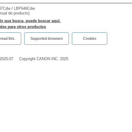
7Cdw / LBP646Cdw
nual de producto)
lo que busca, puede buscar aquí.
les para otros productos
ead this.‎
Supported browsers
Cookies
2025-07
Copyright CANON INC. 2025