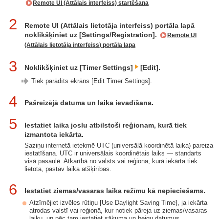
Remote UI (Attālais interfeiss) startēšana
2
Remote UI (Attālais lietotāja interfeiss) portāla lapā
noklikšķiniet uz [Settings/Registration].
Remote UI
(Attālais lietotāja interfeiss) portāla lapa
3
Noklikšķiniet uz [Timer Settings]
[Edit].
Tiek parādīts ekrāns [Edit Timer Settings].
4
Pašreizējā datuma un laika ievadīšana.
5
Iestatiet laika joslu atbilstoši reģionam, kurā tiek
izmantota iekārta.
Saziņu internetā ietekmē UTC (universālā koordinētā laika) pareiza
iestatīšana. UTC ir universālais koordinētais laiks — standarts
visā pasaulē. Atkarībā no valsts vai reģiona, kurā iekārta tiek
lietota, pastāv laika atšķirības.
6
Iestatiet ziemas/vasaras laika režīmu kā nepieciešams.
Atzīmējiet izvēles rūtiņu [Use Daylight Saving Time], ja iekārta
atrodas valstī vai reģionā, kur notiek pāreja uz ziemas/vasaras
laiku, un pēc tam iestatiet sākuma un beigu datumus.