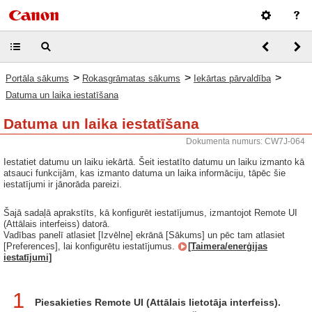
>
>
>
Portāla sākums
Rokasgrāmatas sākums
Iekārtas pārvaldība
Datuma un laika iestatīšana
Datuma un laika iestatīšana
Dokumenta numurs: CW7J-064
Iestatiet datumu un laiku iekārtā. Šeit iestatīto datumu un laiku izmanto kā
atsauci funkcijām, kas izmanto datuma un laika informāciju, tāpēc šie
iestatījumi ir jānorāda pareizi.
Šajā sadaļā aprakstīts, kā konfigurēt iestatījumus, izmantojot Remote UI
(Attālais interfeiss) datorā.
Vadības panelī atlasiet [Izvēlne] ekrānā [Sākums] un pēc tam atlasiet
[Preferences], lai konfigurētu iestatījumus.
[Taimera/enerģijas
iestatījumi]
1
Piesakieties Remote UI (Attālais lietotāja interfeiss).