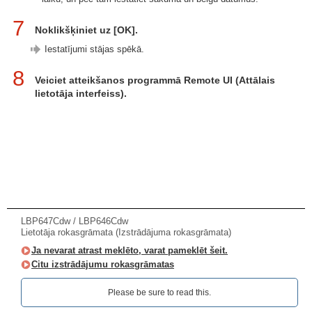
7
Noklikšķiniet uz [OK].
Iestatījumi stājas spēkā.
8
Veiciet atteikšanos programmā Remote UI (Attālais
lietotāja interfeiss).
LBP647Cdw / LBP646Cdw
Lietotāja rokasgrāmata (Izstrādājuma rokasgrāmata)
Ja nevarat atrast meklēto, varat pameklēt šeit.
Citu izstrādājumu rokasgrāmatas
Please be sure to read this.‎