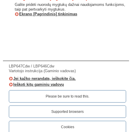
Galite pridėti nuorodų mygtukų dažnai naudojamoms funkcijoms,
taip pat pertvarkyti mygtukus.
Ekrano [Pagrindinis] tinkinimas
LBP647Cdw / LBP646Cdw
Vartotojo instrukcija (Gaminio vadovas)
Jei kažko nerandate, ieškokite čia.
Ieškoti kitų gaminių vadovų
Please be sure to read this.‎
Supported browsers
Cookies