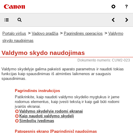
>
>
>
Portalo viršus
Vadovo pradžia
Pagrindinės operacijos
Valdymo
skydo naudojimas
Valdymo skydo naudojimas
Dokumento numeris: CUW2-023
Valdymo skydelyje galima pakeisti aparato parametrus ir naudoti tokias
funkcijas kaip spausdinimas iš atminties laikmenos ar saugusis
spausdinimas.
Pagrindinės instrukcijos
Patikrinkite, kaip naudoti valdymo skydelio mygtukus ir jame
rodomus elementus, kaip įvesti tekstą ir kaip gali būti rodomi
įvairūs ekranai.
Valdymo skydelyje rodomi ekranai
Kaip naudoti valdymo skydelį
Simbolių įvedimas
Patogesnis ekrano [Pagrindinis] naudojimas