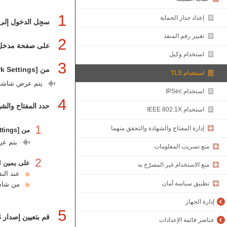
1
إعداد جدار الحماية
سجِل الدخول إلى ‏Remote UI (واجهة المستخدم عن بعد) في وضع المس
تغيير رقم المنفذ
2
على صفحة مدخل Remote UI (واجهة المستخدم البعيدة)، انقر فوق [ngs/Registration
استخدام وكيل
3
من [Network Settings]، انقر فوق [TLS Settings].
استخدام TLS
يتم عرض شاشة [LS Settings
استخدام IPSec
4
حدد المفتاح والشهادة 
استخدام IEEE 802.1X
1
إدارة المفتاح والشهادة والتحقق منهما
من [Key and Certificate Settings]، انقر فوق [Key and Certificate].
يتم عرض شاشة [gs
منع تسريب المعلومات
2
على يمين المفت
منع الاستخدام غير المصرّح به
عند الن
تطبيق سياسة أمان
من شاشة تفاصيل 
إدارة الجهاز
5
قم بتعيين إصدار TLS وخوارزميته.
عناصر قائمة الإعدادات