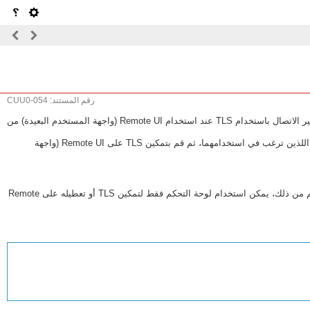
رقم المستند: CUU0-054
بروتوكول أمان طبقة النقل (TLS ) عبارة عن آلية لتشفير البيانات المرسلة أو المستلمة عبر الشبكة. يقلل تشفير الاتصال باستخدام TLS عند استخدام Remote UI (واجهة المستخدم البعيدة) من
لاستخدام اتصال TLS المشفر لـ Remote UI (واجهة المستخدم البعيدة)، حدد المفتاح والشهادة (شهادة الخادم) اللذين ترغب في استخدامهما، ثم قم بتمكين TLS على Remote UI (واجهة
من لوحة التحكم، حدد [القائمة] في الشاشة [الرئيسية] ثم حدد [إعدادات الإدارة] لتكوين الإعدادات. وعلى الرغم من ذلك، يمكن استخدام لوحة التحكم فقط لتمكين TLS أو تعطيله على ‏Remote