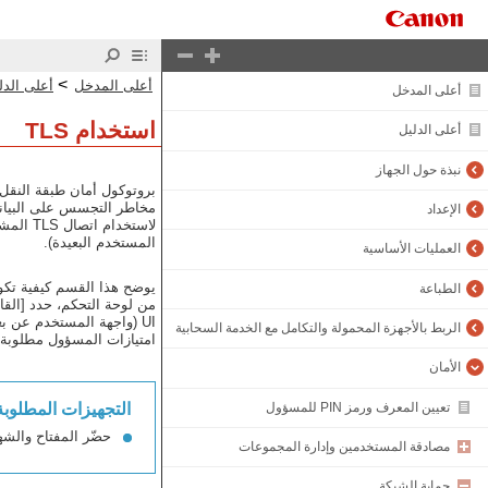
>
أعلى المدخل
أعلى الدل
أعلى المدخل
استخدام TLS
أعلى الدليل
نبذة حول الجهاز
مخاطر التجسس على البيانات 
الإعداد
المستخدم البعيدة).
العمليات الأساسية
يوضح هذا القسم كيفية تكوين الإعدادات باستخدام ‏e UI
الطباعة
UI (واجهة المستخدم عن بعد).
الربط بالأجهزة المحمولة والتكامل مع الخدمة السحابية
امتيازات المسؤول مطلوبة. 
الأمان
تعيين المعرف ورمز PIN للمسؤول
التجهيزات المطلوبة
حضّر المفتاح والشهادة ل
مصادقة المستخدمين وإدارة المجموعات
حماية الشبكة