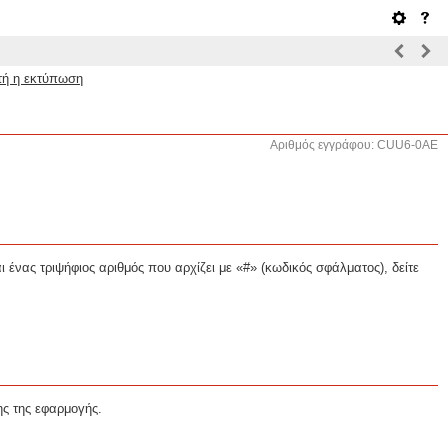
ατή η εκτύπωση
Αριθμός εγγράφου: CUU6-0AE
 ένας τριψήφιος αριθμός που αρχίζει με «#» (κωδικός σφάλματος), δείτε
ης της εφαρμογής.