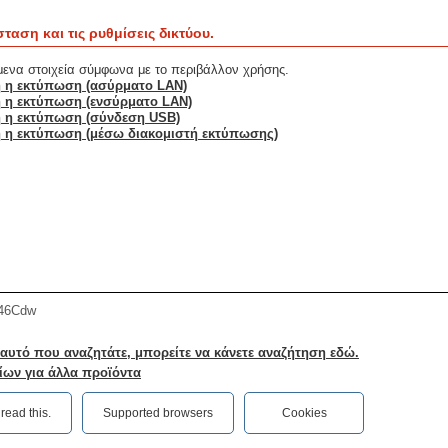
ταση και τις ρυθμίσεις δικτύου.
μενα στοιχεία σύμφωνα με το περιβάλλον χρήσης.
τή η εκτύπωση (ασύρματο LAN)
ή η εκτύπωση (ενσύρματο LAN)
τή η εκτύπωση (σύνδεση USB)
τή η εκτύπωση (μέσω διακομιστή εκτύπωσης)
46Cdw
 αυτό που αναζητάτε, μπορείτε να κάνετε αναζήτηση εδώ.
ίων για άλλα προϊόντα
ead this.‎
Supported browsers
Cookies