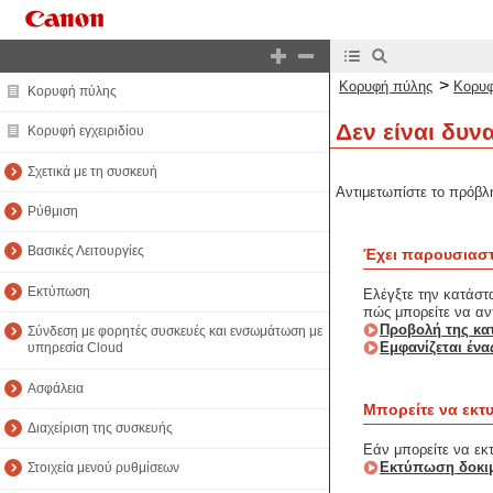
>
Κορυφή πύλης
Κορυφ
Κορυφή πύλης
Δεν είναι δυν
Κορυφή εγχειριδίου
Σχετικά με τη συσκευή
Αντιμετωπίστε το πρόβλ
Ρύθμιση
Βασικές Λειτουργίες
Έχει παρουσιαστ
Εκτύπωση
Ελέγξτε την κατάστα
πώς μπορείτε να αν
Προβολή της κα
Σύνδεση με φορητές συσκευές και ενσωμάτωση με
Εμφανίζεται έν
υπηρεσία Cloud
Ασφάλεια
Μπορείτε να εκτ
Διαχείριση της συσκευής
Εάν μπορείτε να εκτ
Εκτύπωση δοκιμ
Στοιχεία μενού ρυθμίσεων