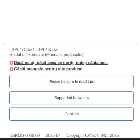
LBP647Cdw / LBP646Cdw
Ghidul utilizatorului (Manualul produsului)
Dacă nu ați găsit ceea ce doriți, puteți căuta aici.
Găsiți manuale pentru alte produse
Please be sure to read this.‎
Supported browsers
Cookies
USRMB-0040-00
2025-07
Copyright CANON INC. 2025