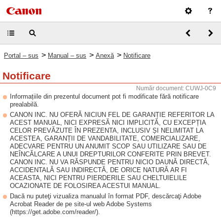
>
>
>
Portal – sus
Manual – sus
Anexă
Notificare
Notificare
Număr document: CUWJ-0C9
Informațiile din prezentul document pot fi modificate fără notificare
prealabilă.
CANON INC. NU OFERĂ NICIUN FEL DE GARANȚIE REFERITOR LA
ACEST MANUAL, NICI EXPRESĂ NICI IMPLICITĂ, CU EXCEPȚIA
CELOR PREVĂZUTE ÎN PREZENTA, INCLUSIV ȘI NELIMITAT LA
ACESTEA, GARANȚII DE VANDABILITATE, COMERCIALIZARE,
ADECVARE PENTRU UN ANUMIT SCOP SAU UTILIZARE SAU DE
NEÎNCĂLCARE A UNUI DREPTURILOR CONFERITE PRIN BREVET.
CANON INC. NU VA RĂSPUNDE PENTRU NICIO DAUNĂ DIRECTĂ,
ACCIDENTALĂ SAU INDIRECTĂ, DE ORICE NATURĂ AR FI
ACEASTA, NICI PENTRU PIERDERILE SAU CHELTUIELILE
OCAZIONATE DE FOLOSIREA ACESTUI MANUAL.
Dacă nu puteţi vizualiza manualul în format PDF, descărcaţi Adobe
Acrobat Reader de pe site-ul web Adobe Systems
(https://get.adobe.com/reader/).