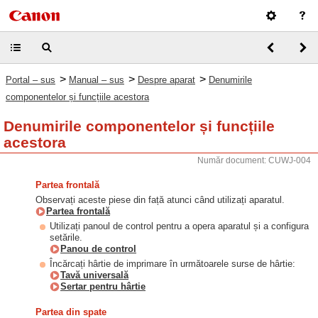
>
>
>
Portal – sus
Manual – sus
Despre aparat
Denumirile
componentelor și funcțiile acestora
Denumirile componentelor și funcțiile
acestora
Număr document: CUWJ-004
Partea frontală
Observați aceste piese din față atunci când utilizați aparatul.
Partea frontală
Utilizați panoul de control pentru a opera aparatul și a configura
setările.
Panou de control
Încărcați hârtie de imprimare în următoarele surse de hârtie:
Tavă universală
Sertar pentru hârtie
Partea din spate