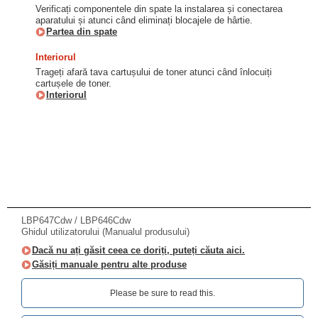
Verificați componentele din spate la instalarea și conectarea
aparatului și atunci când eliminați blocajele de hârtie.
Partea din spate
Interiorul
Trageți afară tava cartușului de toner atunci când înlocuiți
cartușele de toner.
Interiorul
LBP647Cdw / LBP646Cdw
Ghidul utilizatorului (Manualul produsului)
Dacă nu ați găsit ceea ce doriți, puteți căuta aici.
Găsiți manuale pentru alte produse
Please be sure to read this.‎