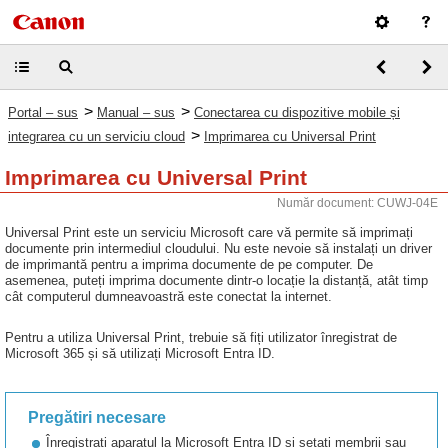
>
>
Portal – sus
Manual – sus
Conectarea cu dispozitive mobile și
>
integrarea cu un serviciu cloud
Imprimarea cu Universal Print
Imprimarea cu Universal Print
Număr document: CUWJ-04E
Universal Print este un serviciu Microsoft care vă permite să imprimați
documente prin intermediul cloudului. Nu este nevoie să instalați un driver
de imprimantă pentru a imprima documente de pe computer. De
asemenea, puteți imprima documente dintr-o locație la distanță, atât timp
cât computerul dumneavoastră este conectat la internet.
Pentru a utiliza Universal Print, trebuie să fiți utilizator înregistrat de
Microsoft 365 și să utilizați Microsoft Entra ID.
Pregătiri necesare
Înregistrați aparatul la Microsoft Entra ID și setați membrii sau