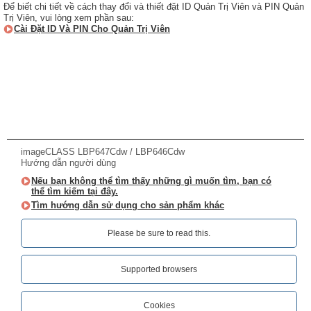
Để biết chi tiết về cách thay đổi và thiết đặt ID Quản Trị Viên và PIN Quản
Trị Viên, vui lòng xem phần sau:
Cài Đặt ID Và PIN Cho Quản Trị Viên
imageCLASS LBP647Cdw / LBP646Cdw
Hướng dẫn người dùng
Nếu bạn không thể tìm thấy những gì muốn tìm, bạn có
thể tìm kiếm tại đây.
Tìm hướng dẫn sử dụng cho sản phẩm khác
Please be sure to read this.‎
Supported browsers
Cookies