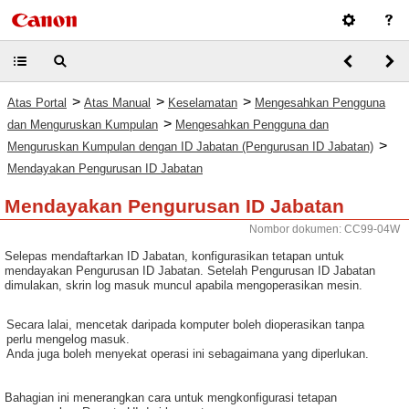
>
>
>
Atas Portal
Atas Manual
Keselamatan
Mengesahkan Pengguna
>
dan Menguruskan Kumpulan
Mengesahkan Pengguna dan
>
Menguruskan Kumpulan dengan ID Jabatan (Pengurusan ID Jabatan)
Mendayakan Pengurusan ID Jabatan
Mendayakan Pengurusan ID Jabatan
Nombor dokumen: CC99-04W
Selepas mendaftarkan ID Jabatan, konfigurasikan tetapan untuk
mendayakan Pengurusan ID Jabatan. Setelah Pengurusan ID Jabatan
dimulakan, skrin log masuk muncul apabila mengoperasikan mesin.
Secara lalai, mencetak daripada komputer boleh dioperasikan tanpa
perlu mengelog masuk.
Anda juga boleh menyekat operasi ini sebagaimana yang diperlukan.
Bahagian ini menerangkan cara untuk mengkonfigurasi tetapan