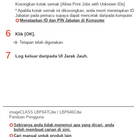
Kosongkan kotak semak [Allow Print Jobs with Unknown IDs].
* Apabila kotak semak ini dikosongkan, anda mesti menetapkan ID
Jabatan pada pemacu supaya dapat mencetak daripada komputer.
Menetapkan ID dan PIN Jabatan di Komputer
6
Klik [OK].
Tetapan telah digunakan.
7
Log keluar daripada UI Jarak Jauh.
imageCLASS LBP647Cdw / LBP646Cdw
Panduan Pengguna
Sekiranya anda tidak menemui apa yang dicari, anda
boleh membuat carian di sini.
Cari manual untuk produk lain