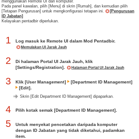
menggunakan Remote UI dari komputer.
Pada panel kawalan, pilih [Menu] di skrin [Rumah], dan kemudian pilih
[Tetapan Pengurusan] untuk mengkonfigurasi tetapan ini.
[Pengurusan
ID Jabatan]
Kelayakan pentadbir diperlukan.
1
Log masuk ke Remote UI dalam Mod Pentadbir.
Memulakan UI Jarak Jauh
2
Di halaman Portal UI Jarak Jauh, klik
[Settings/Registration].
Halaman Portal UI Jarak Jauh
3
Klik [User Management]
[Department ID Management]
[Edit].
Skrin [Edit Department ID Management] dipaparkan.
4
Pilih kotak semak [Department ID Management].
5
Untuk menyekat pencetakan daripada komputer
dengan ID Jabatan yang tidak diketahui, padamkan
item.