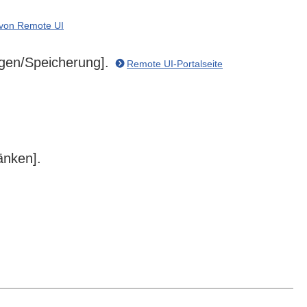
 von Remote UI
ungen/Speicherung].
Remote UI-Portalseite
änken].