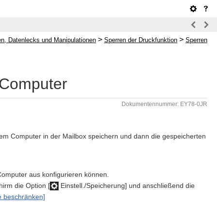
>
>
n, Datenlecks und Manipulationen
Sperren der Druckfunktion
Sperren
 Computer
Dokumentennummer: EY78-0JR
nem Computer in der Mailbox speichern und dann die gespeicherten
 Computer aus konfigurieren können.
irm die Option [
Einstell./Speicherung] und anschließend die
e beschränken]