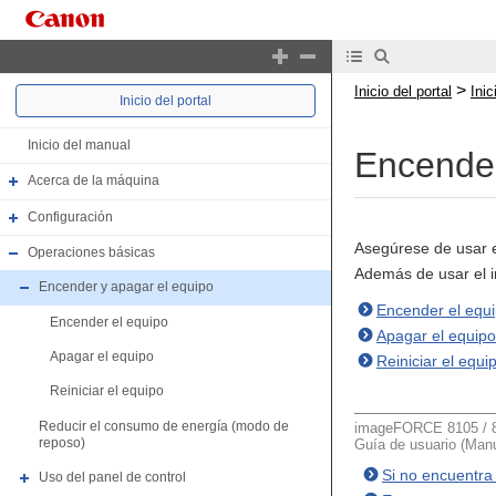
>
Inicio del portal
Ini
Inicio del portal
Inicio del manual
Encender
Acerca de la máquina
Configuración
Asegúrese de usar e
Operaciones básicas
Además de usar el i
Encender y apagar el equipo
Encender el equ
Encender el equipo
Apagar el equipo
Apagar el equipo
Reiniciar el equi
Reiniciar el equipo
Reducir el consumo de energía (modo de
imageFORCE 8105 / 81
reposo)
Guía de usuario (Manu
Si no encuentra
Uso del panel de control