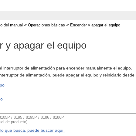
>
>
cio del manual
Operaciones básicas
Encender y apagar el equipo
 y apagar el equipo
l interruptor de alimentación para encender manualmente el equipo.
nterruptor de alimentación, puede apagar el equipo y reiniciarlo desd
ipo
po
05P / 8195 / 8195P / 8186 / 8186P
al de producto)
 lo que busca, puede buscar aquí.