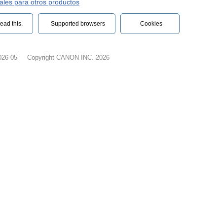
les para otros productos
ead this.‎
Supported browsers
Cookies
026-05
Copyright CANON INC. 2026