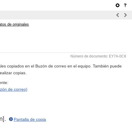
tos de originales
Número de documento: EY7A-0C8
ales copiados en el Buzón de correo en el equipo. También puede
ealizar copias.
ente:
zón de correo)
n].
Pantalla de copia