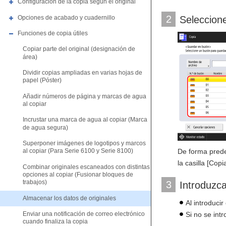
Configuración de la copia según el original
2
Opciones de acabado y cuadernillo
Seleccione
Funciones de copia útiles
Copiar parte del original (designación de
área)
Dividir copias ampliadas en varias hojas de
papel (Póster)
Añadir números de página y marcas de agua
al copiar
Incrustar una marca de agua al copiar (Marca
de agua segura)
Superponer imágenes de logotipos y marcos
De forma prede
al copiar (Para Serie 6100 y Serie 8100)
la casilla [Copi
Combinar originales escaneados con distintas
opciones al copiar (Fusionar bloques de
trabajos)
3
Introduzc
Almacenar los datos de originales
Al introduci
Si no se int
Enviar una notificación de correo electrónico
cuando finaliza la copia