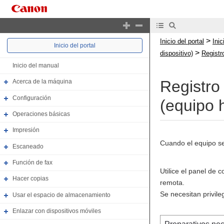
>
Inicio del portal
Ini
Inicio del portal
>
dispositivo)
Registr
Inicio del manual
Registro 
Acerca de la máquina
Configuración
(equipo 
Operaciones básicas
Impresión
Cuando el equipo se 
Escaneado
Función de fax
Utilice el panel de 
Hacer copias
remota.
Se necesitan privile
Usar el espacio de almacenamiento
Enlazar con dispositivos móviles