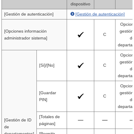
dispositivo
[Gestión de autenticación]
[Gestión de autenticación]
Opcion
[Opciones información
gestión
C
administrador sistema]
d
departa
Opcion
gestión
[Sí]/[No]
C
d
departa
Opcion
[Guardar
gestión
C
PIN]
d
departa
[Totales de
[Gestión de ID
páginas]
de
departamentos]
[Permitir