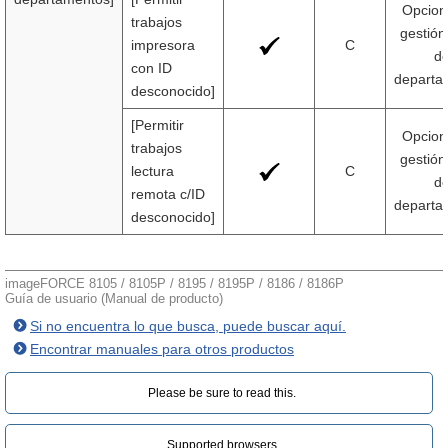
Opcion
trabajos
gestión
impresora
C
d
con ID
departa
desconocido]
[Permitir
Opcion
trabajos
gestión
lectura
C
d
remota c/ID
departa
desconocido]
imageFORCE 8105 / 8105P / 8195 / 8195P / 8186 / 8186P
Guía de usuario (Manual de producto)
Si no encuentra lo que busca, puede buscar aquí.
Encontrar manuales para otros productos
Please be sure to read this.‎
Supported browsers