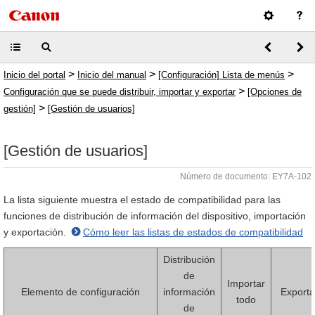
>
>
>
Inicio del portal
Inicio del manual
[Configuración] Lista de menús
>
Configuración que se puede distribuir, importar y exportar
[Opciones de
>
gestión]
[Gestión de usuarios]
[Gestión de usuarios]
Número de documento: EY7A-102
La lista siguiente muestra el estado de compatibilidad para las
funciones de distribución de información del dispositivo, importación
y exportación.
Cómo leer las listas de estados de compatibilidad
Distribución
de
Importar
Elemento de configuración
información
Exporta
todo
de