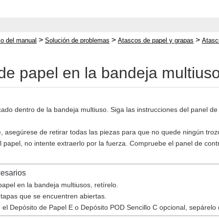
>
>
>
cio del manual
Solución de problemas
Atascos de papel y grapas
Atasc
de papel en la bandeja multius
cado dentro de la bandeja multiuso. Siga las instrucciones del panel de
e, asegúrese de retirar todas las piezas para que no quede ningún troz
l papel, no intente extraerlo por la fuerza. Compruebe el panel de contr
cesarios
apel en la bandeja multiusos, retírelo.
 tapas que se encuentren abiertas.
o el Depósito de Papel E o Depósito POD Sencillo C opcional, sepárelo d