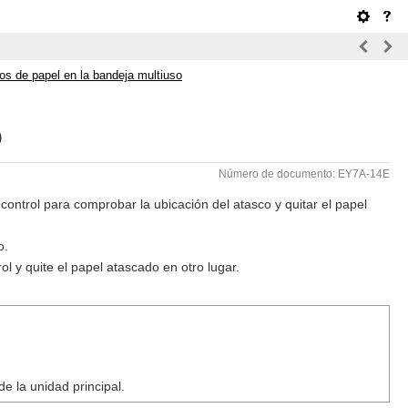
os de papel en la bandeja multiuso
o
Número de documento: EY7A-14E
 control para comprobar la ubicación del atasco y quitar el papel
o.
ol y quite el papel atascado en otro lugar.
e la unidad principal.