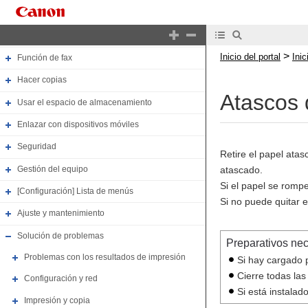
Impresión
Escaneado
>
Inicio del portal
Ini
Función de fax
Hacer copias
Atascos 
Usar el espacio de almacenamiento
Enlazar con dispositivos móviles
Seguridad
Retire el papel atas
Gestión del equipo
atascado.
Si el papel se romp
[Configuración] Lista de menús
Si no puede quitar e
Ajuste y mantenimiento
Solución de problemas
Preparativos ne
Problemas con los resultados de impresión
Si hay cargado p
Cierre todas las
Configuración y red
Si está instalad
Impresión y copia