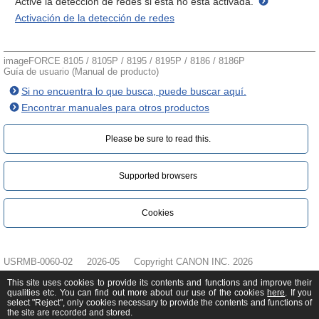
Active la detección de redes si esta no está activada.
Activación de la detección de redes
imageFORCE 8105 / 8105P / 8195 / 8195P / 8186 / 8186P
Guía de usuario (Manual de producto)
Si no encuentra lo que busca, puede buscar aquí.
Encontrar manuales para otros productos
Please be sure to read this.‎
Supported browsers
Cookies
USRMB-0060-02
2026-05
Copyright CANON INC. 2026
This site uses cookies to provide its contents and functions and improve their
qualities etc. You can find out more about our use of the cookies
here
. If you
select "Reject", only cookies necessary to provide the contents and functions of
the site are recorded and stored.