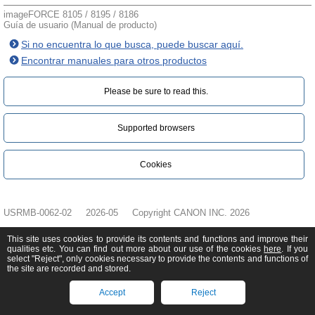
imageFORCE 8105 / 8195 / 8186
Guía de usuario (Manual de producto)
Si no encuentra lo que busca, puede buscar aquí.
Encontrar manuales para otros productos
Please be sure to read this.‎
Supported browsers
Cookies
USRMB-0062-02
2026-05
Copyright CANON INC. 2026
This site uses cookies to provide its contents and functions and improve their
qualities etc. You can find out more about our use of the cookies
here
. If you
select "Reject", only cookies necessary to provide the contents and functions of
the site are recorded and stored.
Accept
Reject