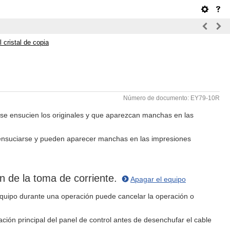
 cristal de copia
Número de documento: EY79-10R
que se ensucien los originales y que aparezcan manchas en las
den ensuciarse y pueden aparecer manchas en las impresiones
n de la toma de corriente.
Apagar el equipo
quipo durante una operación puede cancelar la operación o
ión principal del panel de control antes de desenchufar el cable