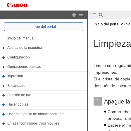
>
Inicio del portal
Ini
Inicio del portal
Inicio del manual
Limpieza 
Acerca de la máquina
Configuración
Limpie con regularid
Operaciones básicas
impresiones.
Impresión
Si el cristal de cop
después de escanear
Escaneado
Función de fax
1
Apague la 
Hacer copias
Compruebe el
Usar el espacio de almacenamiento
provocar dañ
Enlazar con dispositivos móviles
Espere al me