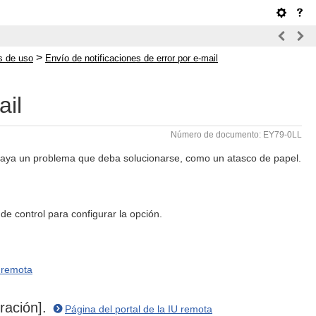
>
s de uso
Envío de notificaciones de error por e-mail
ail
Número de documento: EY79-0LL
haya un problema que deba solucionarse, como un atasco de papel.
e control para configurar la opción.
U remota
uración].
Página del portal de la IU remota