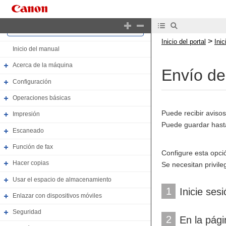
Inicio del portal
>
Inicio del portal
Ini
Inicio del manual
Acerca de la máquina
Envío de 
Configuración
Operaciones básicas
Puede recibir aviso
Impresión
Puede guardar hasta 
Escaneado
Función de fax
Configure esta opci
Hacer copias
Se necesitan privile
Usar el espacio de almacenamiento
1
Inicie ses
Enlazar con dispositivos móviles
Seguridad
2
En la pági