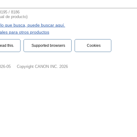
195 / 8186
al de producto)
 lo que busca, puede buscar aquí.
les para otros productos
ead this.‎
Supported browsers
Cookies
026-05
Copyright CANON INC. 2026