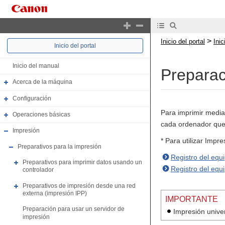
>
Inicio del portal
Ini
Inicio del portal
Inicio del manual
Preparac
Acerca de la máquina
Configuración
Para imprimir median
Operaciones básicas
cada ordenador que s
Impresión
* Para utilizar Impr
Preparativos para la impresión
Registro del equi
Preparativos para imprimir datos usando un
Registro del equ
controlador
Preparativos de impresión desde una red
externa (impresión IPP)
IMPORTANTE
Preparación para usar un servidor de
Impresión univer
impresión