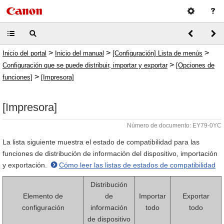
>
>
>
Inicio del portal
Inicio del manual
[Configuración] Lista de menús
>
Configuración que se puede distribuir, importar y exportar
[Opciones de
>
funciones]
[Impresora]
[Impresora]
Número de documento: EY79-0YC
La lista siguiente muestra el estado de compatibilidad para las
funciones de distribución de información del dispositivo, importación
y exportación.
Cómo leer las listas de estados de compatibilidad
Distribución
Elemento de
de
Importar
Exportar
configuración
información
todo
todo
de dispositivo