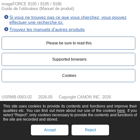
imageFORCE 8105 / 8195 / 8186
Guide de l'utilisateur (Manuel de produit)
Si vous ne trouvez pas ce que vous cherchez, vous pouvez
effectuer une recherche ici.
Trouvez les manuels d’autres produits
Please be sure to read this.‎
Supported browsers
Cookies
USRMB-0063-02
2026-05
Copyright CANON INC. 2026
This site uses cookies to provide its contents and functions and improve their
qualities etc. You can find out more about our use of the cookies
here
. If you
select "Reject", only cookies necessary to provide the contents and functions of
the site are recorded and stored.
Accept
Reject