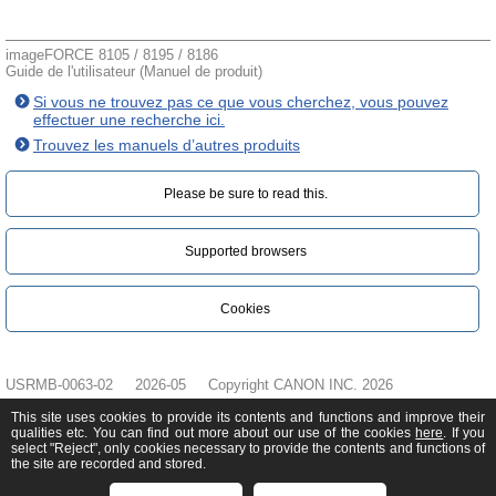
imageFORCE 8105 / 8195 / 8186
Guide de l'utilisateur (Manuel de produit)
Si vous ne trouvez pas ce que vous cherchez, vous pouvez
effectuer une recherche ici.
Trouvez les manuels d’autres produits
Please be sure to read this.‎
Supported browsers
Cookies
USRMB-0063-02
2026-05
Copyright CANON INC. 2026
This site uses cookies to provide its contents and functions and improve their
qualities etc. You can find out more about our use of the cookies
here
. If you
select "Reject", only cookies necessary to provide the contents and functions of
the site are recorded and stored.