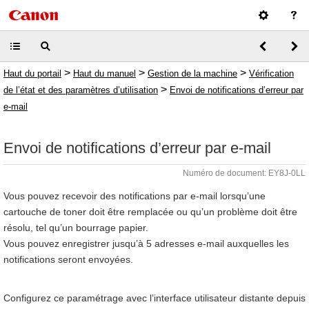
>
>
>
Haut du portail
Haut du manuel
Gestion de la machine
Vérification
>
de l’état et des paramètres d’utilisation
Envoi de notifications d’erreur par
e-mail
Envoi de notifications d’erreur par e-mail
Numéro de document: EY8J-0LL
Vous pouvez recevoir des notifications par e-mail lorsqu’une
cartouche de toner doit être remplacée ou qu’un problème doit être
résolu, tel qu’un bourrage papier.
Vous pouvez enregistrer jusqu’à 5 adresses e-mail auxquelles les
notifications seront envoyées.
Configurez ce paramétrage avec l’interface utilisateur distante depuis