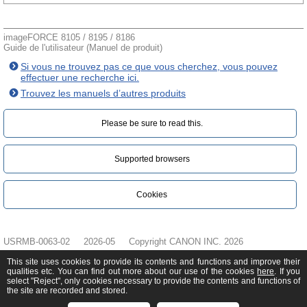
imageFORCE 8105 / 8195 / 8186
Guide de l'utilisateur (Manuel de produit)
Si vous ne trouvez pas ce que vous cherchez, vous pouvez
effectuer une recherche ici.
Trouvez les manuels d’autres produits
Please be sure to read this.‎
Supported browsers
Cookies
USRMB-0063-02
2026-05
Copyright CANON INC. 2026
This site uses cookies to provide its contents and functions and improve their
qualities etc. You can find out more about our use of the cookies
here
. If you
select "Reject", only cookies necessary to provide the contents and functions of
the site are recorded and stored.