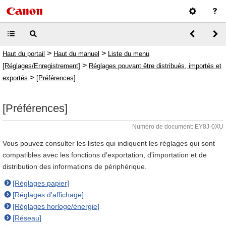
>
>
Haut du portail
Haut du manuel
Liste du menu
>
[Réglages/Enregistrement]
Réglages pouvant être distribués, importés et
>
exportés
[Préférences]
[Préférences]
Numéro de document: EY8J-0XU
Vous pouvez consulter les listes qui indiquent les réglages qui sont
compatibles avec les fonctions d'exportation, d'importation et de
distribution des informations de périphérique.
[Réglages papier]
[Réglages d'affichage]
[Réglages horloge/énergie]
[Réseau]