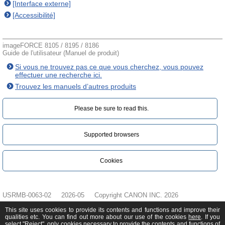
[Interface externe]
[Accessibilité]
imageFORCE 8105 / 8195 / 8186
Guide de l'utilisateur (Manuel de produit)
Si vous ne trouvez pas ce que vous cherchez, vous pouvez
effectuer une recherche ici.
Trouvez les manuels d’autres produits
Please be sure to read this.‎
Supported browsers
Cookies
USRMB-0063-02
2026-05
Copyright CANON INC. 2026
This site uses cookies to provide its contents and functions and improve their
qualities etc. You can find out more about our use of the cookies
here
. If you
select "Reject", only cookies necessary to provide the contents and functions of