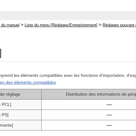
>
>
 du manuel
Liste du menu [Réglages/Enregistrement]
Réglages pouvant ê
]
mprend les éléments compatibles avec les fonctions d'importation, d'exp
stes des éléments compatibles
de réglage
Distribution des informations de pér
ge PCL]
e PS]
rimante]