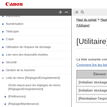
Configuration
Opérations de base
Impression
>
Haut du portail
Haut
Numérisation
[Utilitaire]
Télécopie
[Utilitaire
Copie
Utilisation de l'espace de stockage
Lien vers des dispositifs mobiles
La liste suivante co
Sécurité
Comment lire les li
Gestion de la machine
Élément 
Liste du menu [Réglages/Enregistrement]
[Initialiser stocka
Droits requis pour les réglages du menu
[Réglages/Enregistrement]
[Initialiser stockag
[Préférences]
[Réinitialiser l'imp
[Réglage/Maintenance]