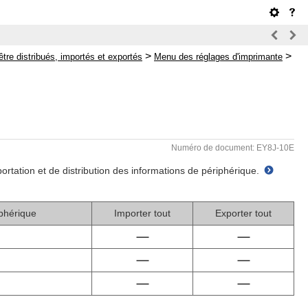
>
>
tre distribués, importés et exportés
Menu des réglages d'imprimante
Numéro de document: EY8J-10E
ortation et de distribution des informations de périphérique.
iphérique
Importer tout
Exporter tout