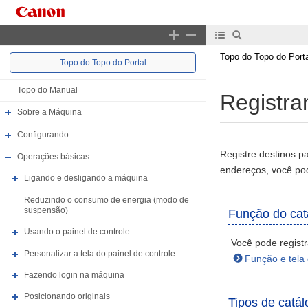
Topo do Topo do Porta
Topo do Topo do Portal
Topo do Manual
Registra
Sobre a Máquina
Configurando
Registre destinos p
Operações básicas
endereços, você pod
Ligando e desligando a máquina
Reduzindo o consumo de energia (modo de
suspensão)
Função do cat
Usando o painel de controle
Você pode regist
Personalizar a tela do painel de controle
Função e tela
Fazendo login na máquina
Posicionando originais
Tipos de catá