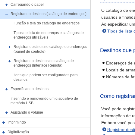
Carregando o papel
O catálogo de end
Registrando destinos (catálogo de endereços)
usuários e finalid
Função e tela do catálogo de endereços
Ao especificar u
Tipos de lista
Tipos de lista de endereços e catálogos de
endereços utilizáveis
Registrar destinos no catálogo de endereços
Destinos que 
(painel de controle)
Registrando destinos no catálogo de
Endereços de e
endereços (Interface Remota)
Locais de arma
Itens que podem ser configurados para
Números de fa
destinos
Especificando destinos
Como registra
Inserindo e removendo um dispositivo de
memória USB
Você pode regist
Ajustando o volume
informações de u
Imprimindo
Embora você possa
Registrar dest
Digitalização