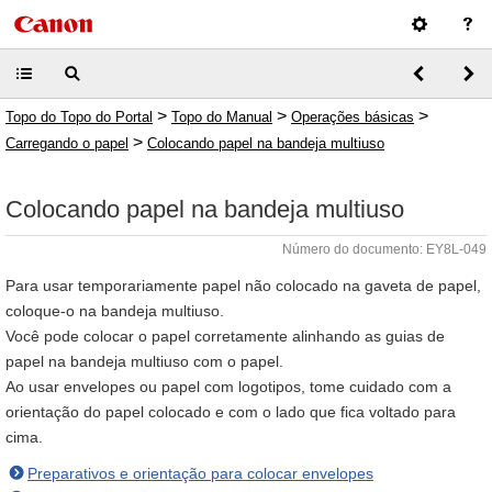
>
>
>
Topo do Topo do Portal
Topo do Manual
Operações básicas
>
Carregando o papel
Colocando papel na bandeja multiuso
Colocando papel na bandeja multiuso
Número do documento: EY8L-049
Para usar temporariamente papel não colocado na gaveta de papel,
coloque-o na bandeja multiuso.
Você pode colocar o papel corretamente alinhando as guias de
papel na bandeja multiuso com o papel.
Ao usar envelopes ou papel com logotipos, tome cuidado com a
orientação do papel colocado e com o lado que fica voltado para
cima.
Preparativos e orientação para colocar envelopes