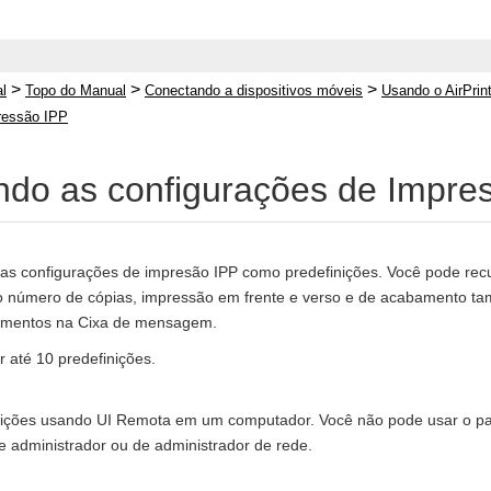
>
>
>
l
Topo do Manual
Conectando a dispositivos móveis
Usando o AirPrint
ressão IPP
ndo as configurações de Impre
 as configurações de impresão IPP como predefinições. Você pode recup
 número de cópias, impressão em frente e verso e de acabamento t
umentos na Cixa de mensagem.
r até 10 predefinições.
nições usando UI Remota em um computador. Você não pode usar o paine
de administrador ou de administrador de rede.