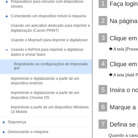
Preparativos para vincular com dispositivos
1
Faça logi
móveis
Conectando um dispositivo móvel à máquina
2
Na página 
Usando um aplicativo dedicado para imprimir e
digitalização (Canon PRINT)
3
Clique em 
Usando o Mopria® para imprimir e digitalizasr
A tela [Pres
Usando o AirPrint para imprimir e digitalizar
dados e enviar faxes
4
Clique em
Registrando as configurações de Impressão
IPP
A tela [Add P
Imprimindo e digitalizando a partir de um
dispositivo Android
5
Insira o n
Imprimindo e digitalizando a partir de um
dispositivo Chrome OS
6
Marque a 
Imprimindo a partir de um dispositivo Windows
10 Mobile
Segurança
7
Defina se 
Gerenciando a máquina
Quando a caixa