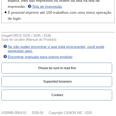
espera, eles são impressos na ordem da lista na tela de
impressão.
Tela de impressão
É possível imprimir até 100 trabalhos com uma única operação
de login.
imageFORCE 8105 / 8195 / 8186
Guia do usuário (Manual do Produto)
Se não puder encontrar o que está procurando, você pode
pesquisar aqui.
Encontrar manuais para outros produto
Please be sure to read this.‎
Supported browsers
Cookies
USRMB-0064-02
2026-05
Copyright CANON INC. 2026