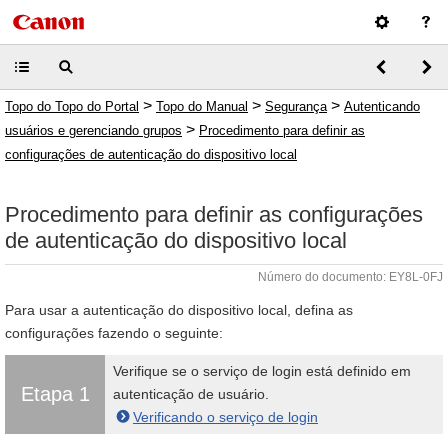
>
>
>
Topo do Topo do Portal
Topo do Manual
Segurança
Autenticando
>
usuários e gerenciando grupos
Procedimento para definir as
configurações de autenticação do dispositivo local
Procedimento para definir as configurações
de autenticação do dispositivo local
Número do documento: EY8L-0FJ
Para usar a autenticação do dispositivo local, defina as
configurações fazendo o seguinte:
Verifique se o serviço de login está definido em
Etapa 1
autenticação de usuário.
Verificando o serviço de login