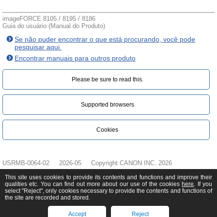
imageFORCE 8105 / 8195 / 8186
Guia do usuário (Manual do Produto)
Se não puder encontrar o que está procurando, você pode
pesquisar aqui.
Encontrar manuais para outros produto
Please be sure to read this.‎
Supported browsers
Cookies
USRMB-0064-02
2026-05
Copyright CANON INC. 2026
This site uses cookies to provide its contents and functions and improve their
qualities etc. You can find out more about our use of the cookies
here
. If you
select "Reject", only cookies necessary to provide the contents and functions of
the site are recorded and stored.
Accept
Reject