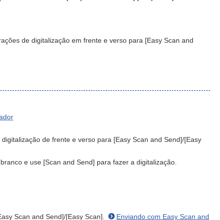
rações de digitalização em frente e verso para [Easy Scan and
ador
 digitalização de frente e verso para [Easy Scan and Send]/[Easy
 branco e use [Scan and Send] para fazer a digitalização.
 [Easy Scan and Send]/[Easy Scan].
Enviando com Easy Scan and