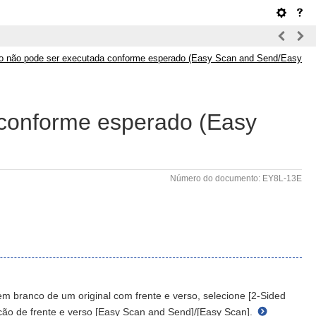
ção não pode ser executada conforme esperado (Easy Scan and Send/Easy
a conforme esperado (Easy
Número do documento: EY8L-13E
em branco de um original com frente e verso, selecione [2-Sided
ação de frente e verso [Easy Scan and Send]/[Easy Scan].