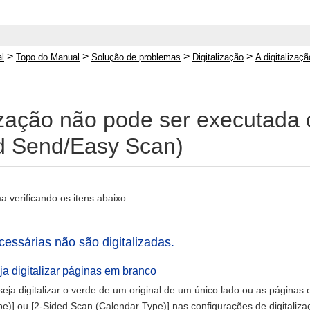
>
>
>
>
l
Topo do Manual
Solução de problemas
Digitalização
A digitaliza
lização não pode ser executad
d Send/Easy Scan)
a verificando os itens abaixo.
essárias não são digitalizadas.
a digitalizar páginas em branco
ja digitalizar o verde de um original de um único lado ou as páginas 
e)] ou [2-Sided Scan (Calendar Type)] nas configurações de digitaliz