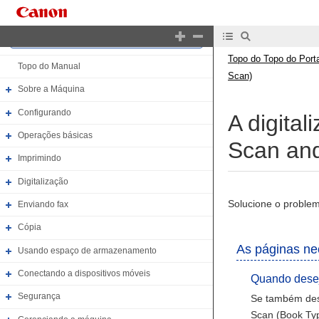
Topo do Topo do Portal
Topo do Topo do Porta
Topo do Manual
Scan)
Sobre a Máquina
Configurando
A digita
Operações básicas
Scan an
Imprimindo
Digitalização
Solucione o problem
Enviando fax
Cópia
As páginas nec
Usando espaço de armazenamento
Conectando a dispositivos móveis
Quando desej
Segurança
Se também dese
Scan (Book Typ