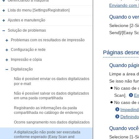
Gerenciando a máquina
Enviando com 
Lista do menu [Settings/Registration]
Quando o vers
Ajustes e manutenção
Selecione [2-S
Solução de problemas
Send]/[Easy S
Problemas com os resultados de impressão
Configuração e rede
Páginas desnec
Impressão e cópia
Quando págin
Digitalização
Limpe a área d
Não é possível enviar os dados digitalizados
Se isso não fun
por e-mail
No caso de o
Não é possível salvar os dados digitalizados
Scan].
En
em uma pasta compartilhada
No caso de o
Registrando as informações da pasta
Impedindo
compartilhada no catálogo de endereços
Definindo
Ocorre sangramento nos dados digitalizados
Quando você s
A digitalização não pode ser executada
Selecione [1-S
conforme esperado (Easy Scan and