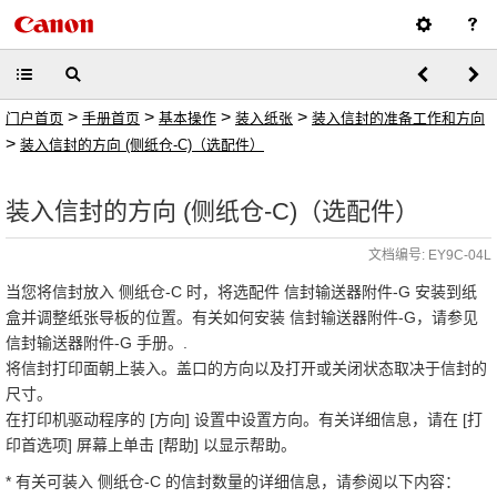
>
>
>
>
门户首页
手册首页
基本操作
装入纸张
装入信封的准备工作和方向
>
装入信封的方向 (侧纸仓-C)（选配件）
装入信封的方向 (侧纸仓-C)（选配件）
文档编号: EY9C-04L
当您将信封放入 侧纸仓-C 时，将选配件 信封输送器附件-G 安装到纸
盒并调整纸张导板的位置。有关如何安装 信封输送器附件-G，请参见
信封输送器附件-G 手册。.
将信封打印面朝上装入。盖口的方向以及打开或关闭状态取决于信封的
尺寸。
在打印机驱动程序的 [方向] 设置中设置方向。有关详细信息，请在 [打
印首选项] 屏幕上单击 [帮助] 以显示帮助。
* 有关可装入 侧纸仓-C 的信封数量的详细信息，请参阅以下内容：