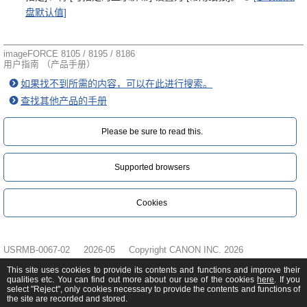
盘默认值]
imageFORCE 8105 / 8195 / 8186
用户指南 （产品手册）
如果找不到所需的内容，可以在此进行搜索。
查找其他产品的手册
Please be sure to read this.‎
Supported browsers
Cookies
USRMB-0067-02
2026-05
Copyright CANON INC. 2026
This site uses cookies to provide its contents and functions and improve their
qualities etc. You can find out more about our use of the cookies
here
. If you
select "Reject", only cookies necessary to provide the contents and functions of
the site are recorded and stored.