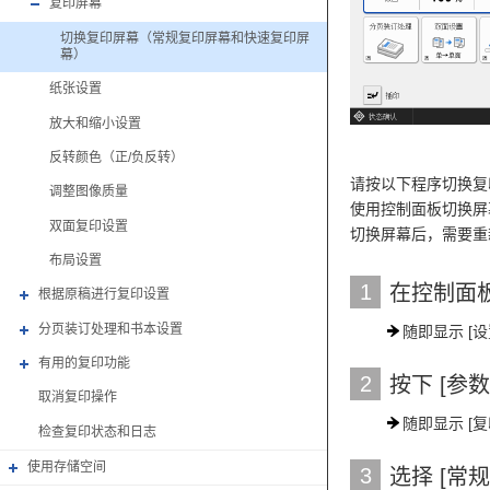
复印屏幕
切换复印屏幕（常规复印屏幕和快速复印屏
幕）
纸张设置
放大和缩小设置
反转颜色（正/负反转）
请按以下程序切换复
调整图像质量
使用控制面板切换屏
双面复印设置
切换屏幕后，需要重
布局设置
1
在控制面板
根据原稿进行复印设置
分页装订处理和书本设置
随即显示 [设
有用的复印功能
2
按下 [参
取消复印操作
随即显示 [
检查复印状态和日志
使用存储空间
3
选择 [常规