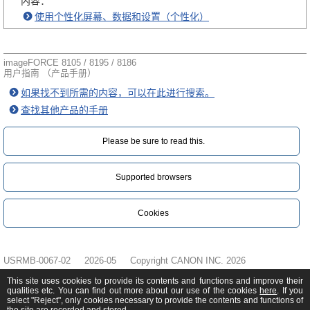
内容：
使用个性化屏幕、数据和设置（个性化）
imageFORCE 8105 / 8195 / 8186
用户指南 （产品手册）
如果找不到所需的内容，可以在此进行搜索。
查找其他产品的手册
Please be sure to read this.‎
Supported browsers
Cookies
USRMB-0067-02
2026-05
Copyright CANON INC. 2026
This site uses cookies to provide its contents and functions and improve their
qualities etc. You can find out more about our use of the cookies
here
. If you
select "Reject", only cookies necessary to provide the contents and functions of