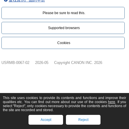
查找其他产品的手册
Please be sure to read this.‎
Supported browsers
Cookies
USRMB-0067-02
2026-05
Copyright CANON INC. 2026
This site uses cookies to provide its contents and functions and improve their
qualities etc. You can find out more about our use of the cookies
here
. If you
select "Reject", only cookies necessary to provide the contents and functions of
the site are recorded and stored.
Accept
Reject