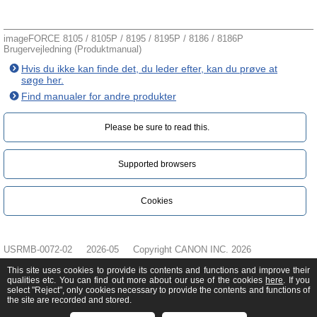
imageFORCE 8105 / 8105P / 8195 / 8195P / 8186 / 8186P
Brugervejledning (Produktmanual)
Hvis du ikke kan finde det, du leder efter, kan du prøve at
søge her.
Find manualer for andre produkter
Please be sure to read this.‎
Supported browsers
Cookies
USRMB-0072-02
2026-05
Copyright CANON INC. 2026
This site uses cookies to provide its contents and functions and improve their
qualities etc. You can find out more about our use of the cookies
here
. If you
select "Reject", only cookies necessary to provide the contents and functions of
the site are recorded and stored.