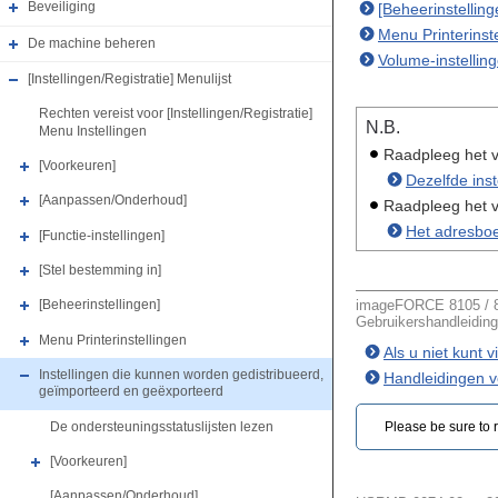
Beveiliging
[Beheerinstelling
Menu Printerinst
De machine beheren
Volume-instellin
[Instellingen/Registratie] Menulijst
Rechten vereist voor [Instellingen/Registratie]
N.B.
Menu Instellingen
Raadpleeg het v
[Voorkeuren]
Dezelfde ins
[Aanpassen/Onderhoud]
Raadpleeg het v
Het adresboe
[Functie-instellingen]
[Stel bestemming in]
imageFORCE 8105 / 81
[Beheerinstellingen]
Gebruikershandleiding
Menu Printerinstellingen
Als u niet kunt 
Instellingen die kunnen worden gedistribueerd,
Handleidingen 
geïmporteerd en geëxporteerd
De ondersteuningsstatuslijsten lezen
Please be sure to r
[Voorkeuren]
[Aanpassen/Onderhoud]