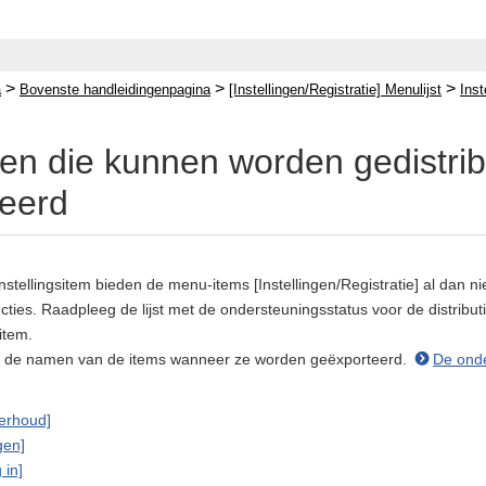
>
>
>
a
Bovenste handleidingenpagina
[Instellingen/Registratie] Menulijst
Inst
ngen die kunnen worden gedistri
eerd
instellingsitem bieden de menu-items [Instellingen/Registratie] al dan
cties. Raadpleeg de lijst met de ondersteuningsstatus voor de distribu
item.
ok de namen van de items wanneer ze worden geëxporteerd.
De onde
erhoud]
gen]
 in]