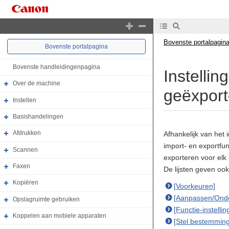
Bovenste portalpagin
Bovenste portalpagina
Bovenste handleidingenpagina
Instelli
Over de machine
geëxport
Instellen
Basishandelingen
Afdrukken
Afhankelijk van het 
import- en exportfun
Scannen
exporteren voor elk 
Faxen
De lijsten geven o
Kopiëren
[Voorkeuren]
[Aanpassen/Ond
Opslagruimte gebruiken
[Functie-instellin
Koppelen aan mobiele apparaten
[Stel bestemming