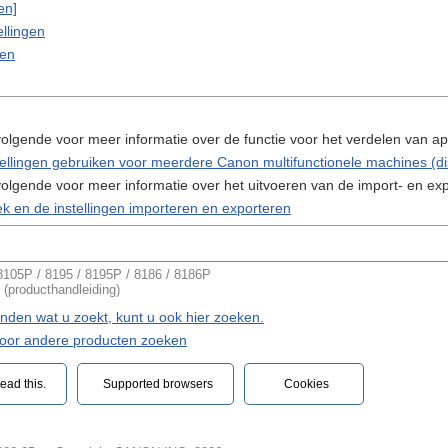
en]
ellingen
gen
olgende voor meer informatie over de functie voor het verdelen van ap
tellingen gebruiken voor meerdere Canon multifunctionele machines (dis
olgende voor meer informatie over het uitvoeren van de import- en ex
k en de instellingen importeren en exporteren
05P / 8195 / 8195P / 8186 / 8186P
 (producthandleiding)
vinden wat u zoekt, kunt u ook hier zoeken.
voor andere producten zoeken
ead this.‎
Supported browsers
Cookies