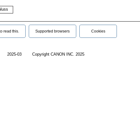
luss
 read this.‎
Supported browsers
Cookies
2025-03
Copyright CANON INC. 2025